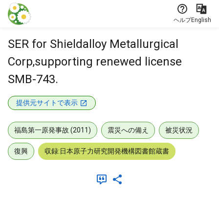
本文に飛ぶ
ヘルプ
English
SER for Shieldalloy Metallurgical
Corp,supporting renewed license
SMB-743.
提供元サイトで表示
福島第一原発事故 (2011)
震災への備え
被災状況
復興
収録:日本原子力研究開発機構図書館蔵書