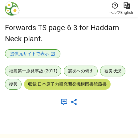
本文に飛ぶ
ヘルプ
English
Forwards TS page 6-3 for Haddam
Neck plant.
提供元サイトで表示
福島第一原発事故 (2011)
震災への備え
被災状況
復興
収録:日本原子力研究開発機構図書館蔵書
メタデータ