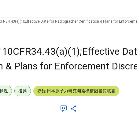
FR34.43(a)(1);Effective Date for Radiographer Certification & Plans for Enforceme
"10CFR34.43(a)(1);Effective Dat
n & Plans for Enforcement Discre
状況
復興
収録:日本原子力研究開発機構図書館蔵書