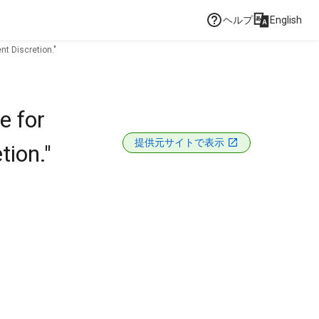
ヘルプ
English
nt Discretion."
e for
提供元サイトで表示
tion."