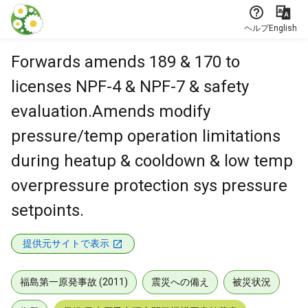
本文に飛ぶ
ヘルプ
English
Forwards amends 189 & 170 to
licenses NPF-4 & NPF-7 & safety
evaluation.Amends modify
pressure/temp operation limitations
during heatup & cooldown & low temp
overpressure protection sys pressure
setpoints.
提供元サイトで表示
福島第一原発事故 (2011)
震災への備え
被災状況