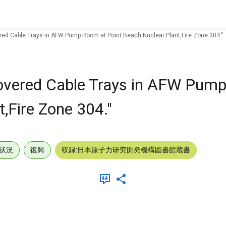
ered Cable Trays in AFW Pump Room at Point Beach Nuclear Plant,Fire Zone 304."
 Covered Cable Trays in AFW Pum
,Fire Zone 304."
状況
復興
収録:日本原子力研究開発機構図書館蔵書