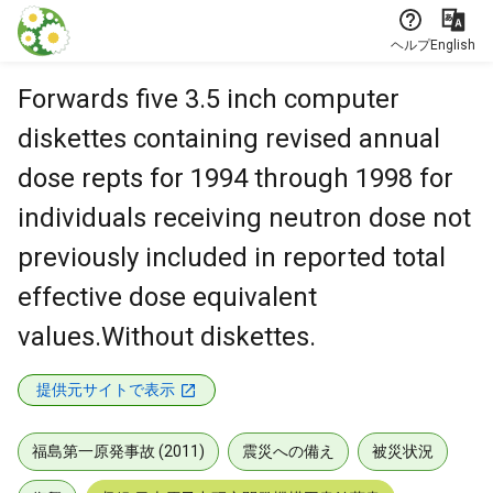
本文に飛ぶ
ヘルプ
English
Forwards five 3.5 inch computer
diskettes containing revised annual
dose repts for 1994 through 1998 for
individuals receiving neutron dose not
previously included in reported total
effective dose equivalent
values.Without diskettes.
提供元サイトで表示
福島第一原発事故 (2011)
震災への備え
被災状況