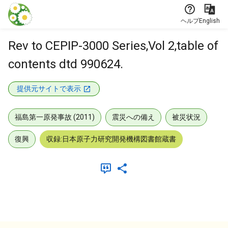
本文に飛ぶ
ヘルプ
English
Rev to CEPIP-3000 Series,Vol 2,table of
contents dtd 990624.
提供元サイトで表示
福島第一原発事故 (2011)
震災への備え
被災状況
復興
収録:日本原子力研究開発機構図書館蔵書
メタデータ