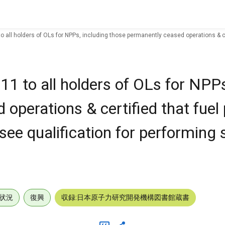
 to all holders of OLs for NPPs, including those permanently ceased operations & c
11 to all holders of OLs for NPPs
operations & certified that fuel
ee qualification for performing 
状況
復興
収録:日本原子力研究開発機構図書館蔵書