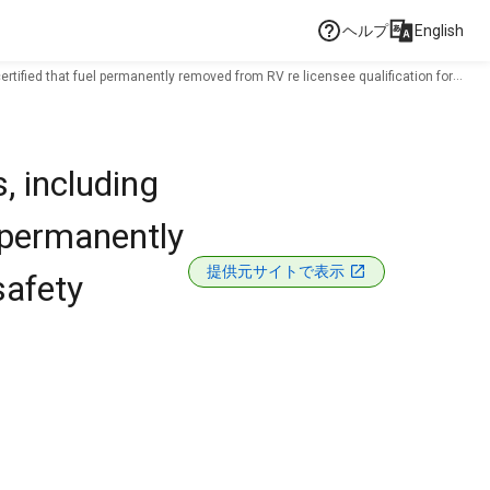
ヘルプ
English
ertified that fuel permanently removed from RV re licensee qualification for
, including
 permanently
提供元サイトで表示
safety