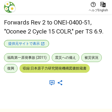
本文に飛ぶ
ヘルプ
English
Forwards Rev 2 to ONEI-0400-51,
"Oconee 2 Cycle 15 COLR," per TS 6.9.
提供元サイトで表示
福島第一原発事故 (2011)
震災への備え
被災状況
復興
収録:日本原子力研究開発機構図書館蔵書
メタデータ