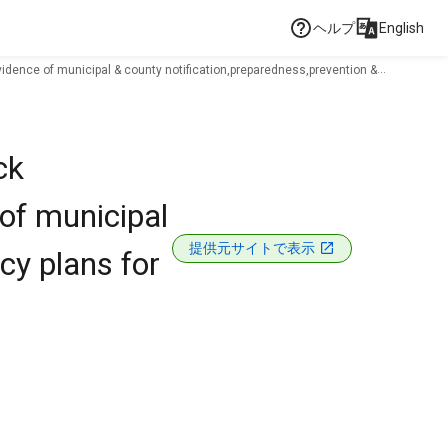
ヘルプ
English
vidence of municipal & county notification,preparedness,prevention &
ck
 of municipal
提供元サイトで表示
cy plans for