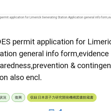
rmit application for Limerick Generating Station.Application general info form,e
S permit application for Limeri
ation general info form,evidence
paredness,prevention & contingen
on also encl.
状況
復興
収録:日本原子力研究開発機構図書館蔵書