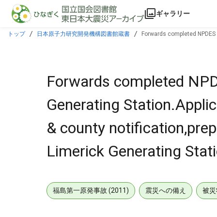
本文に飛ぶ
ギャラリー
トップ
日本原子力研究開発機構図書館蔵書
Forwards completed NPDES pe
contingency plans for Limerick Generating Station also encl.
Forwards completed NPDE
Generating Station.Applic
& county notification,pre
Limerick Generating Stati
福島第一原発事故 (2011)
震災への備え
被災