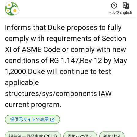
本文に飛ぶ
ヘルプ
English
Informs that Duke proposes to fully
comply with requirements of Section
XI of ASME Code or comply with new
conditions of RG 1.147,Rev 12 by May
1,2000.Duke will continue to test
applicable
structures/sys/components IAW
current program.
提供元サイトで表示
福島第一原発事故 (2011)
震災への備え
被災状況