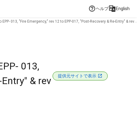
ヘルプ
English
EPP- 013, "Fire Emergency," rev 12 to EPP-017, "Post-Recovery & Re-Entry" & rev
EPP- 013,
提供元サイトで表示
Entry" & rev