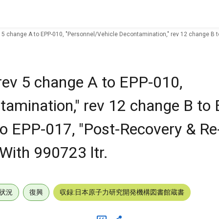
v 5 change A to EPP-010, "Personnel/Vehicle Decontamination," rev 12 change B to 
 rev 5 change A to EPP-010,
tamination," rev 12 change B to 
to EPP-017, "Post-Recovery & Re-
With 990723 ltr.
状況
復興
収録:日本原子力研究開発機構図書館蔵書