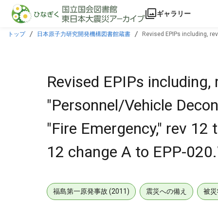
本文に飛ぶ
ギャラリー
トップ
日本原子力研究開発機構図書館蔵書
Revised EPIPs including, re
12 change A to EPP-020.With 990723 ltr.
Revised EPIPs including,
"Personnel/Vehicle Decon
"Fire Emergency," rev 12 
12 change A to EPP-020.
福島第一原発事故 (2011)
震災への備え
被災