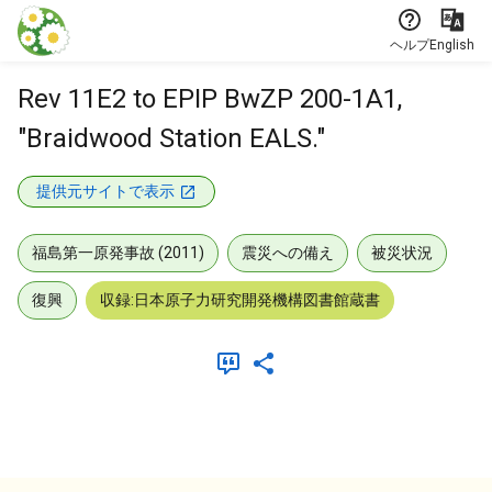
本文に飛ぶ
ヘルプ
English
Rev 11E2 to EPIP BwZP 200-1A1,
"Braidwood Station EALS."
提供元サイトで表示
福島第一原発事故 (2011)
震災への備え
被災状況
復興
収録:日本原子力研究開発機構図書館蔵書
メタデータ