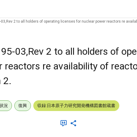
03,Rev 2 to all holders of operating licenses for nuclear power reactors re availab
95-03,Rev 2 to all holders of ope
 reactors re availability of react
 2.
状況
復興
収録:日本原子力研究開発機構図書館蔵書