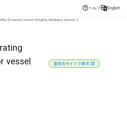
ヘルプ
English
ility of reactor vessel integrity database,version 2.
rating
or vessel
提供元サイトで表示