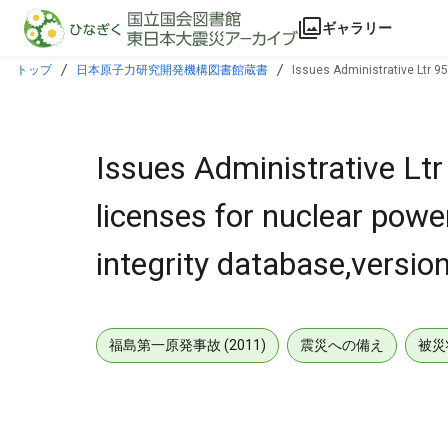
本文に飛ぶ
ギャラリー
トップ
日本原子力研究開発機構図書館蔵書
Issues Administrative Ltr 95-
Issues Administrative Ltr 
licenses for nuclear power
integrity database,version
福島第一原発事故 (2011)
震災への備え
被災