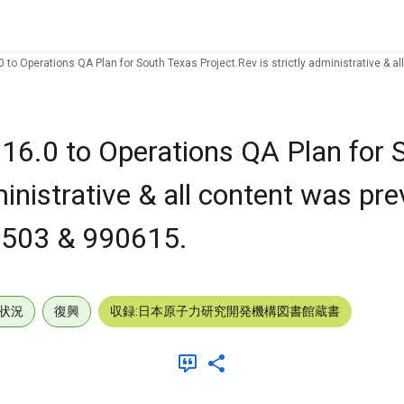
0 to Operations QA Plan for South Texas Project.Rev is strictly administrative & 
16.0 to Operations QA Plan for 
ministrative & all content was pre
0503 & 990615.
状況
復興
収録:日本原子力研究開発機構図書館蔵書