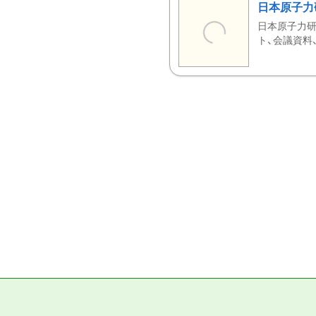
日本原子力
日本原子力研
ト、会議資料、