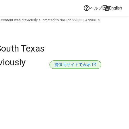
ヘルプ
English
all content was previously submitted to NRC on 990503 & 990615.
South Texas
viously
提供元サイトで表示