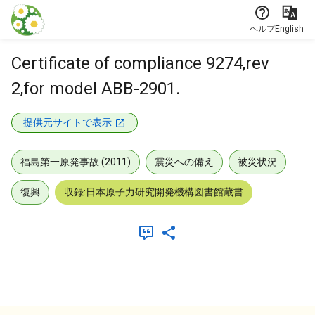
本文に飛ぶ
ヘルプ
English
Certificate of compliance 9274,rev
2,for model ABB-2901.
提供元サイトで表示
福島第一原発事故 (2011)
震災への備え
被災状況
復興
収録:日本原子力研究開発機構図書館蔵書
メタデータ