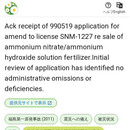
本文に飛ぶ
ヘルプ
English
Ack receipt of 990519 application for
amend to license SNM-1227 re sale of
ammonium nitrate/ammonium
hydroxide solution fertilizer.Initial
review of application has identified no
administrative omissions or
deficiencies.
提供元サイトで表示
福島第一原発事故 (2011)
震災への備え
被災状況