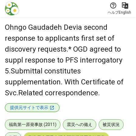
本文に飛ぶ
ヘルプ
English
Ohngo Gaudadeh Devia second
response to applicants first set of
discovery requests.* OGD agreed to
suppl response to PFS interrogatory
5.Submittal constitutes
supplementation. With Certificate of
Svc.Related correspondence.
提供元サイトで表示
福島第一原発事故 (2011)
震災への備え
被災状況