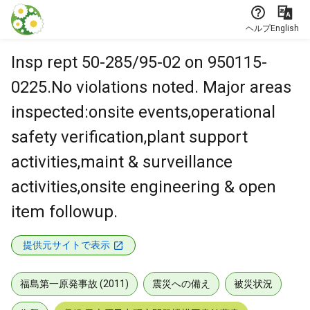
本文に飛ぶ
ヘルプ
English
Insp rept 50-285/95-02 on 950115-
0225.No violations noted. Major areas
inspected:onsite events,operational
safety verification,plant support
activities,maint & surveillance
activities,onsite engineering & open
item followup.
提供元サイトで表示
福島第一原発事故 (2011)
震災への備え
被災状況