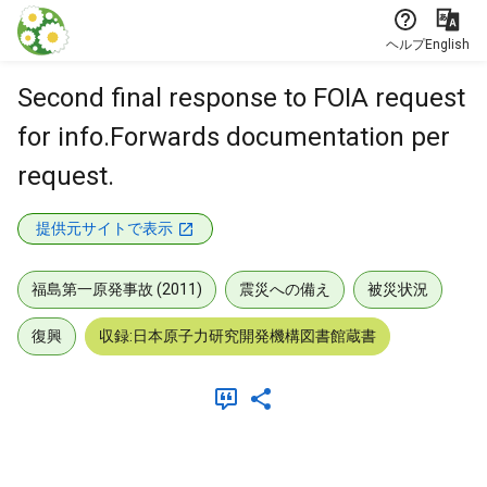
本文に飛ぶ
ヘルプ
English
Second final response to FOIA request
for info.Forwards documentation per
request.
提供元サイトで表示
福島第一原発事故 (2011)
震災への備え
被災状況
復興
収録:日本原子力研究開発機構図書館蔵書