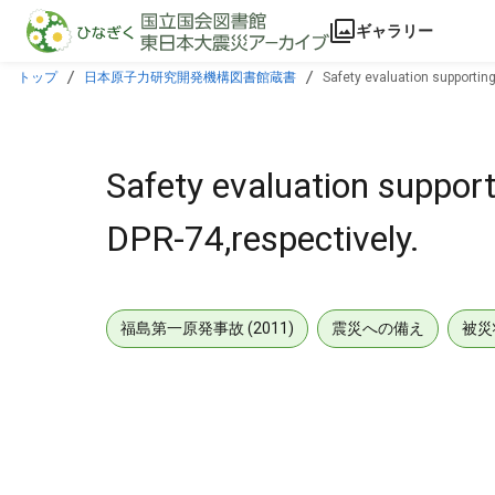
本文に飛ぶ
ギャラリー
トップ
日本原子力研究開発機構図書館蔵書
Safety evaluation supportin
Safety evaluation suppor
DPR-74,respectively.
福島第一原発事故 (2011)
震災への備え
被災