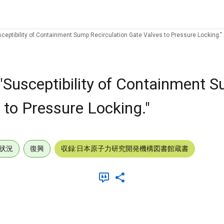
sceptibility of Containment Sump Recirculation Gate Valves to Pressure Locking."
"Susceptibility of Containment 
 to Pressure Locking."
状況
復興
収録:日本原子力研究開発機構図書館蔵書