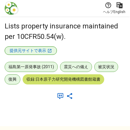
本文に飛ぶ
ヘルプ
English
Lists property insurance maintained
per 10CFR50.54(w).
提供元サイトで表示
福島第一原発事故 (2011)
震災への備え
被災状況
復興
収録:日本原子力研究開発機構図書館蔵書
メタデータ