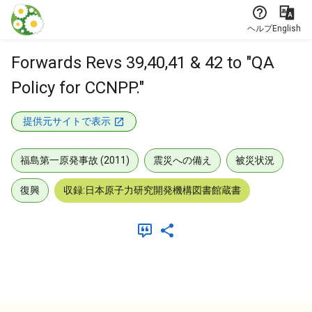
本文に飛ぶ
ヘルプ
English
Forwards Revs 39,40,41 & 42 to "QA
Policy for CCNPP."
提供元サイトで表示
福島第一原発事故 (2011)
震災への備え
被災状況
復興
収録:日本原子力研究開発機構図書館蔵書
メタデータ