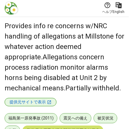
本文に飛ぶ
ヘルプ
English
Provides info re concerns w/NRC
handling of allegations at Millstone for
whatever action deemed
appropriate.Allegations concern
process radiation monitor alarms
horns being disabled at Unit 2 by
mechanical means.Partially withheld.
提供元サイトで表示
福島第一原発事故 (2011)
震災への備え
被災状況