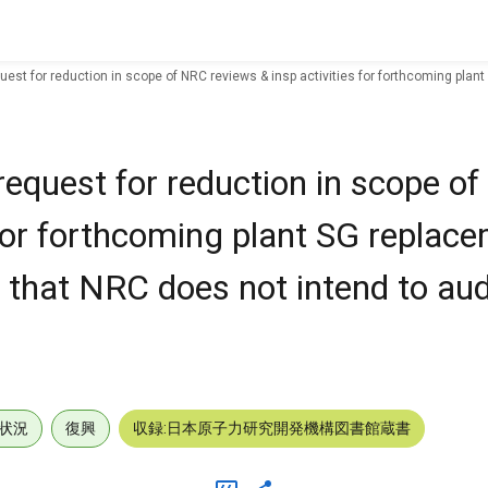
est for reduction in scope of NRC reviews & insp activities for forthcoming plant
request for reduction in scope o
 for forthcoming plant SG replace
 that NRC does not intend to aud
状況
復興
収録:日本原子力研究開発機構図書館蔵書