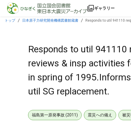
本文に飛ぶ
ギャラリー
トップ
日本原子力研究開発機構図書館蔵書
Responds to util 941110 requ
audit\review util SG replacement.
Responds to util 941110 
reviews & insp activities
in spring of 1995.Informs
util SG replacement.
福島第一原発事故 (2011)
震災への備え
被災