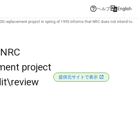
ヘルプ
English
 SG replacement project in spring of 1995.Informs that NRC does not intend to
f NRC
ment project
提供元サイトで表示
it\review