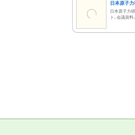
日本原子力
日本原子力研
ト、会議資料、