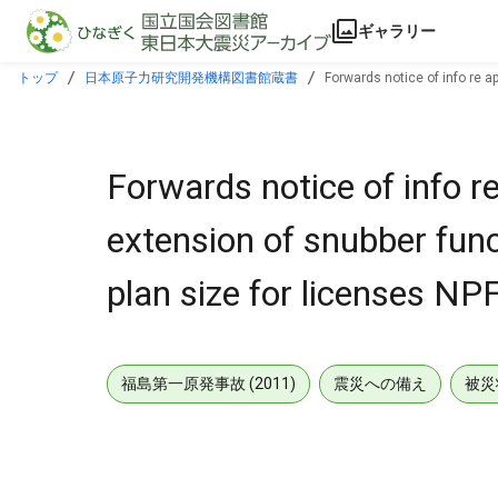
本文に飛ぶ
ギャラリー
トップ
日本原子力研究開発機構図書館蔵書
Forwards notice of info re a
Forwards notice of info r
extension of snubber func
plan size for licenses N
福島第一原発事故 (2011)
震災への備え
被災