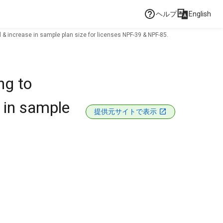
ヘルプ
English
al & increase in sample plan size for licenses NPF-39 & NPF-85.
ng to
e in sample
提供元サイトで表示