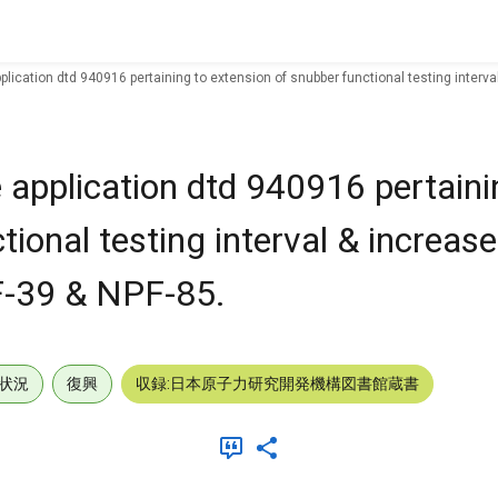
pplication dtd 940916 pertaining to extension of snubber functional testing interv
e application dtd 940916 pertaini
tional testing interval & increas
PF-39 & NPF-85.
状況
復興
収録:日本原子力研究開発機構図書館蔵書