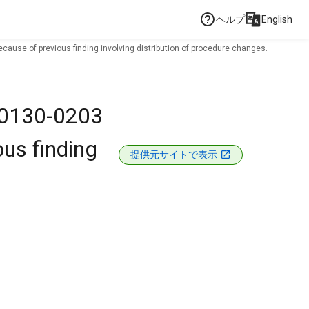
ヘルプ
English
cause of previous finding involving distribution of procedure changes.
50130-0203
ous finding
提供元サイトで表示