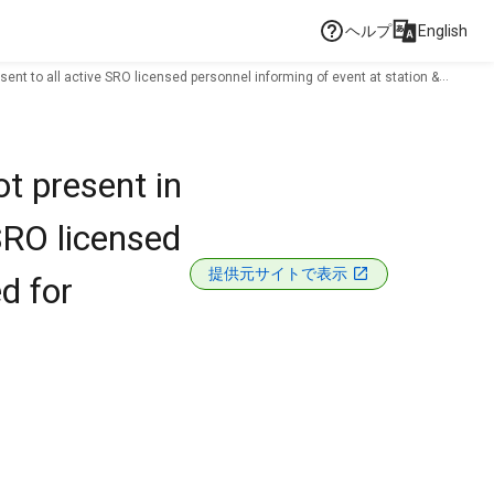
ヘルプ
English
nt to all active SRO licensed personnel informing of event at station &
t present in
SRO licensed
提供元サイトで表示
d for