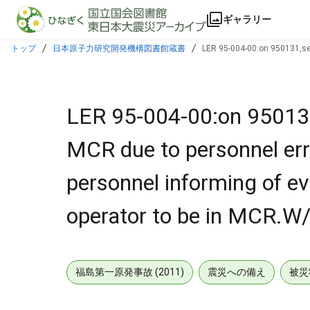
本文に飛ぶ
ギャラリー
トップ
日本原子力研究開発機構図書館蔵書
LER 95-004-00:on 950131,sen
reminding of need for operator to be in MCR.W/950302 ltr.
LER 95-004-00:on 950131,
MCR due to personnel err
personnel informing of ev
operator to be in MCR.W/
福島第一原発事故 (2011)
震災への備え
被災