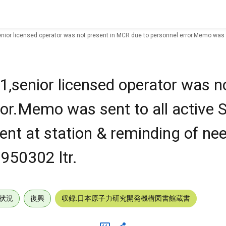
ior licensed operator was not present in MCR due to personnel error.Memo was se
senior licensed operator was no
or.Memo was sent to all active 
ent at station & reminding of nee
950302 ltr.
状況
復興
収録:日本原子力研究開発機構図書館蔵書