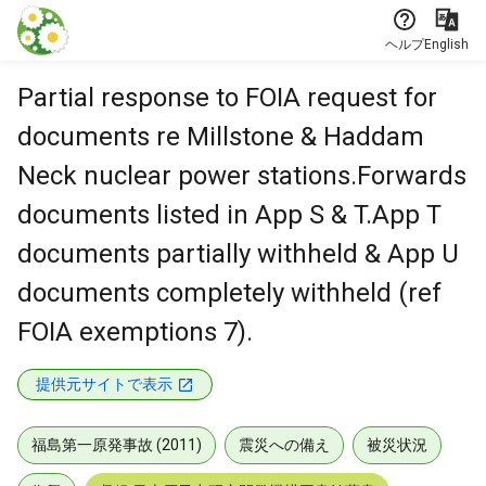
本文に飛ぶ
ヘルプ
English
Partial response to FOIA request for
documents re Millstone & Haddam
Neck nuclear power stations.Forwards
documents listed in App S & T.App T
documents partially withheld & App U
documents completely withheld (ref
FOIA exemptions 7).
提供元サイトで表示
福島第一原発事故 (2011)
震災への備え
被災状況