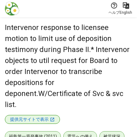
本文に飛ぶ
ヘルプ
English
Intervenor response to licensee
motion to limit use of deposition
testimony during Phase II.* Intervenor
objects to util request for Board to
order Intervenor to transcribe
depositions for
deponent.W/Certificate of Svc & svc
list.
提供元サイトで表示
福島第一原発事故 (2011)
震災への備え
被災状況