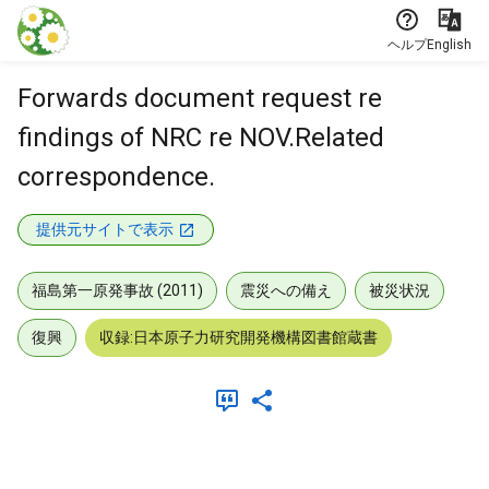
本文に飛ぶ
ヘルプ
English
Forwards document request re
findings of NRC re NOV.Related
correspondence.
提供元サイトで表示
福島第一原発事故 (2011)
震災への備え
被災状況
復興
収録:日本原子力研究開発機構図書館蔵書