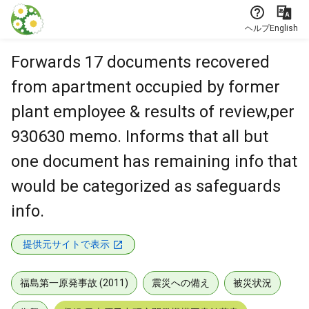
本文に飛ぶ
ヘルプ
English
Forwards 17 documents recovered
from apartment occupied by former
plant employee & results of review,per
930630 memo. Informs that all but
one document has remaining info that
would be categorized as safeguards
info.
提供元サイトで表示
福島第一原発事故 (2011)
震災への備え
被災状況