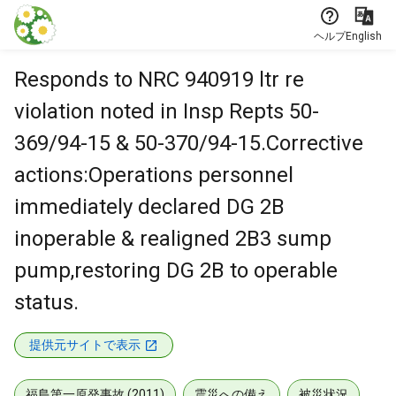
本文に飛ぶ
ヘルプ
English
Responds to NRC 940919 ltr re
violation noted in Insp Repts 50-
369/94-15 & 50-370/94-15.Corrective
actions:Operations personnel
immediately declared DG 2B
inoperable & realigned 2B3 sump
pump,restoring DG 2B to operable
status.
提供元サイトで表示
福島第一原発事故 (2011)
震災への備え
被災状況