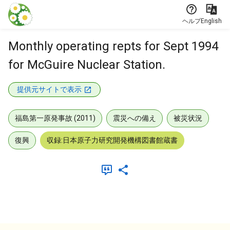
本文に飛ぶ
ヘルプ
English
Monthly operating repts for Sept 1994
for McGuire Nuclear Station.
提供元サイトで表示
福島第一原発事故 (2011)
震災への備え
被災状況
復興
収録:日本原子力研究開発機構図書館蔵書
メタデータ