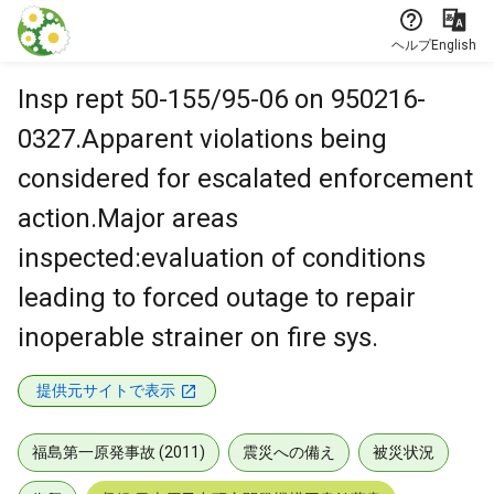
本文に飛ぶ
ヘルプ
English
Insp rept 50-155/95-06 on 950216-
0327.Apparent violations being
considered for escalated enforcement
action.Major areas
inspected:evaluation of conditions
leading to forced outage to repair
inoperable strainer on fire sys.
提供元サイトで表示
福島第一原発事故 (2011)
震災への備え
被災状況