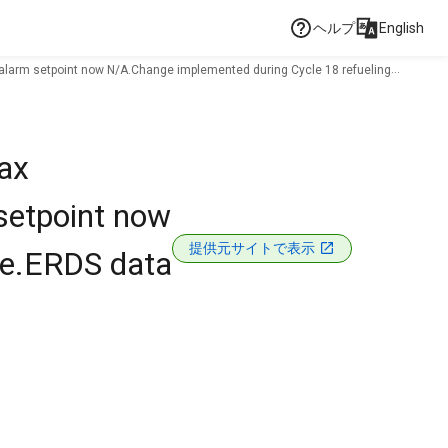
ヘルプ
English
 alarm setpoint now N/A.Change implemented during Cycle 18 refueling
ax
setpoint now
提供元サイトで表示
ge.ERDS data