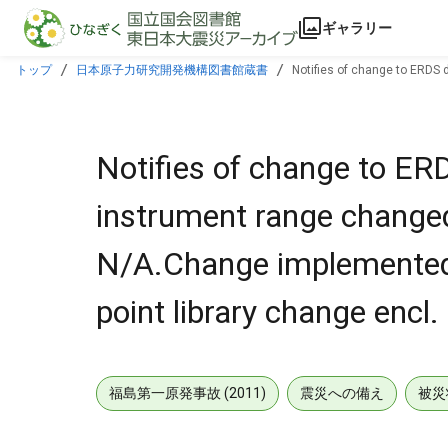
本文に飛ぶ
ギャラリー
トップ
日本原子力研究開発機構図書館蔵書
Notifies of change to ERDS
outage.ERDS data point library change encl.
Notifies of change to ER
instrument range change
N/A.Change implemented 
point library change encl.
福島第一原発事故 (2011)
震災への備え
被災