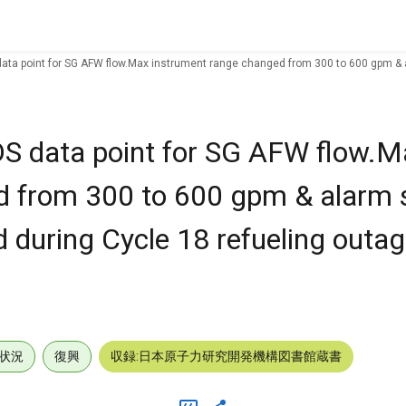
 data point for SG AFW flow.Max instrument range changed from 300 to 600 gpm &
DS data point for SG AFW flow.M
d from 300 to 600 gpm & alarm 
during Cycle 18 refueling outa
状況
復興
収録:日本原子力研究開発機構図書館蔵書