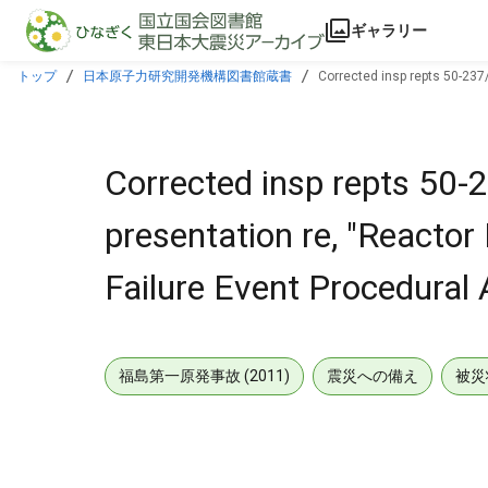
本文に飛ぶ
ギャラリー
トップ
日本原子力研究開発機構図書館蔵書
Corrected insp repts 50-237
Corrected insp repts 50-
presentation re, "Reacto
Failure Event Procedural 
福島第一原発事故 (2011)
震災への備え
被災