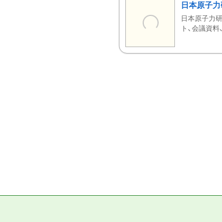
日本原子力
日本原子力研
ト、会議資料、