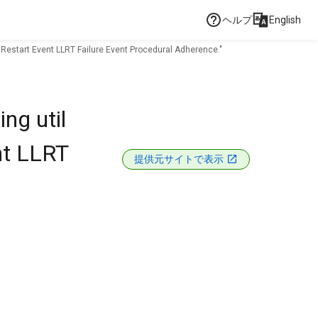
ヘルプ
English
 Restart Event LLRT Failure Event Procedural Adherence."
ng util
nt LLRT
提供元サイトで表示