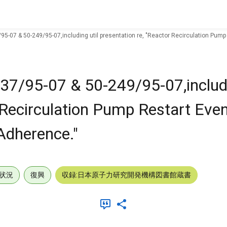
/95-07 & 50-249/95-07,including util presentation re, "Reactor Recirculation Pump
237/95-07 & 50-249/95-07,includi
r Recirculation Pump Restart Eve
Adherence."
状況
復興
収録:日本原子力研究開発機構図書館蔵書