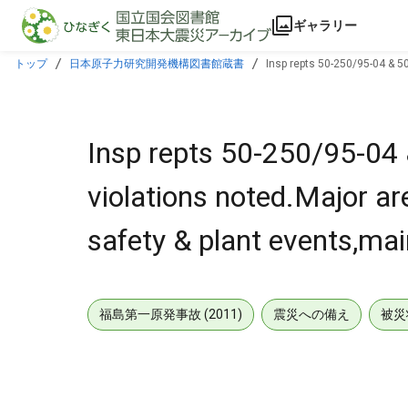
本文に飛ぶ
ギャラリー
トップ
日本原子力研究開発機構図書館蔵書
Insp repts 50-250/95-04 & 50
housekeeping.
Insp repts 50-250/95-0
violations noted.Major ar
safety & plant events,mai
福島第一原発事故 (2011)
震災への備え
被災