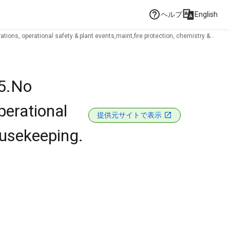
ヘルプ
English
ions, operational safety & plant events,maint,fire protection, chemistry &
25.No
perational
提供元サイトで表示
ousekeeping.