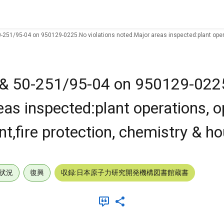
-251/95-04 on 950129-0225.No violations noted.Major areas inspected:plant operat
4 & 50-251/95-04 on 950129-02
eas inspected:plant operations, o
nt,fire protection, chemistry & h
状況
復興
収録:日本原子力研究開発機構図書館蔵書