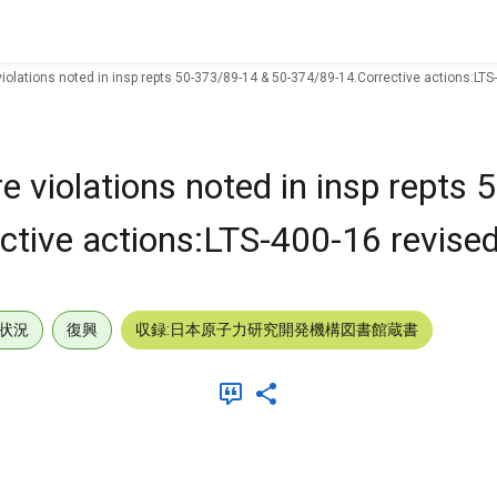
iolations noted in insp repts 50-373/89-14 & 50-374/89-14.Corrective actions:LTS
e violations noted in insp repts
tive actions:LTS-400-16 revised
状況
復興
収録:日本原子力研究開発機構図書館蔵書