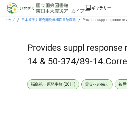
本文に飛ぶ
ギャラリー
トップ
日本原子力研究開発機構図書館蔵書
Provides suppl response re v
Provides suppl response r
14 & 50-374/89-14.Correc
福島第一原発事故 (2011)
震災への備え
被災