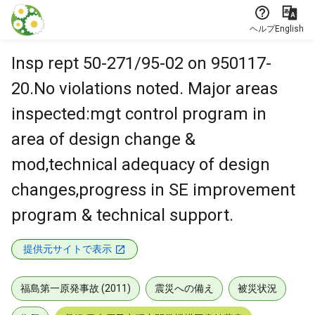
本文に飛ぶ
ヘルプ
English
Insp rept 50-271/95-02 on 950117-
20.No violations noted. Major areas
inspected:mgt control program in
area of design change &
mod,technical adequacy of design
changes,progress in SE improvement
program & technical support.
提供元サイトで表示
福島第一原発事故 (2011)
震災への備え
被災状況