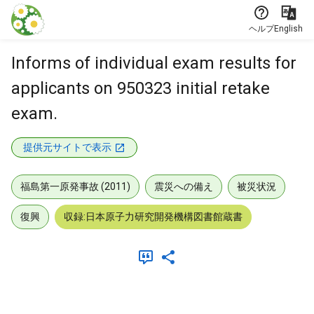
本文に飛ぶ
ヘルプ
English
Informs of individual exam results for
applicants on 950323 initial retake
exam.
提供元サイトで表示
福島第一原発事故 (2011)
震災への備え
被災状況
復興
収録:日本原子力研究開発機構図書館蔵書