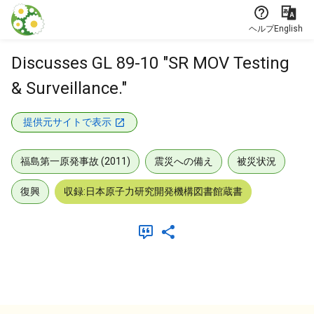
本文に飛ぶ
ヘルプ
English
Discusses GL 89-10 "SR MOV Testing
& Surveillance."
提供元サイトで表示
福島第一原発事故 (2011)
震災への備え
被災状況
復興
収録:日本原子力研究開発機構図書館蔵書
メタデータ