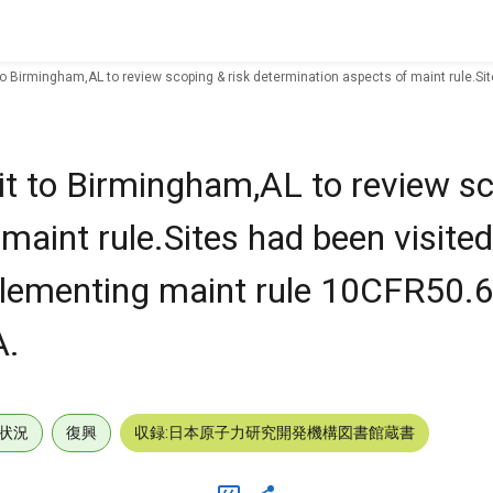
o Birmingham,AL to review scoping & risk determination aspects of maint rule.Si
t to Birmingham,AL to review sc
maint rule.Sites had been visited
lementing maint rule 10CFR50.6
A.
状況
復興
収録:日本原子力研究開発機構図書館蔵書