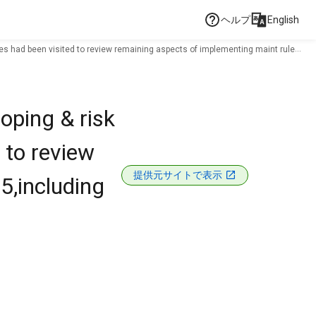
ヘルプ
English
tes had been visited to review remaining aspects of implementing maint rule
oping & risk
 to review
提供元サイトで表示
5,including