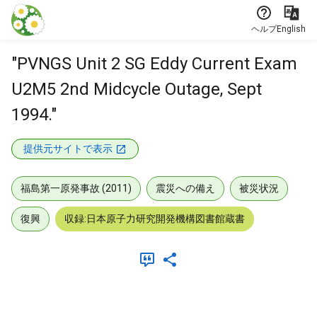
本文に飛ぶ
ヘルプ
English
"PVNGS Unit 2 SG Eddy Current Exam
U2M5 2nd Midcycle Outage, Sept
1994."
提供元サイトで表示
福島第一原発事故 (2011)
震災への備え
被災状況
復興
収録:日本原子力研究開発機構図書館蔵書