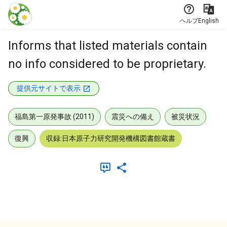
本文に飛ぶ
ヘルプ
English
Informs that listed materials contain
no info considered to be proprietary.
提供元サイトで表示
福島第一原発事故 (2011)
震災への備え
被災状況
復興
収録:日本原子力研究開発機構図書館蔵書
メタデータ