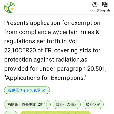
本文に飛ぶ
ヘルプ
English
Presents application for exemption
from compliance w/certain rules &
regulations set forth in Vol
22,10CFR20 of FR, covering stds for
protection against radiation,as
provided for under paragraph 20.501,
"Applications for Exemptions."
提供元サイトで表示
福島第一原発事故 (2011)
震災への備え
被災状況