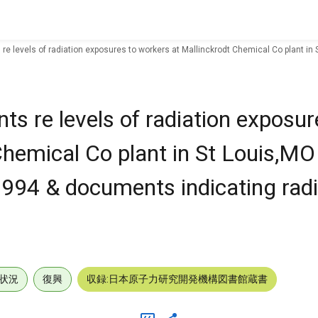
re levels of radiation exposures to workers at Mallinckrodt Chemical Co plant i
s re levels of radiation exposur
hemical Co plant in St Louis,MO 
94 & documents indicating radia
状況
復興
収録:日本原子力研究開発機構図書館蔵書