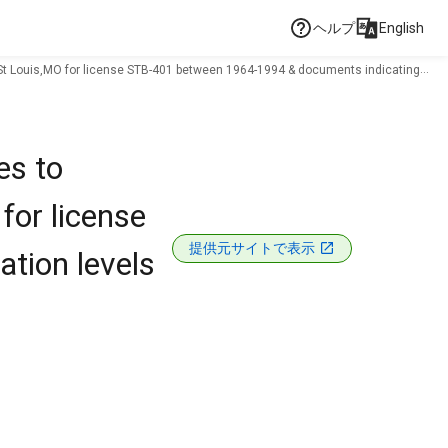
ヘルプ
English
n St Louis,MO for license STB-401 between 1964-1994 & documents indicating
es to
for license
提供元サイトで表示
tion levels