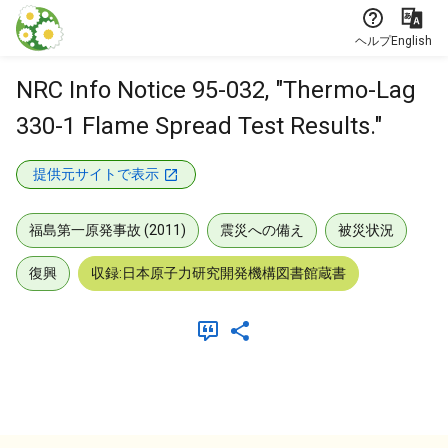
本文に飛ぶ
ヘルプ
English
NRC Info Notice 95-032, "Thermo-Lag
330-1 Flame Spread Test Results."
提供元サイトで表示
福島第一原発事故 (2011)
震災への備え
被災状況
復興
収録:日本原子力研究開発機構図書館蔵書
メタデータ