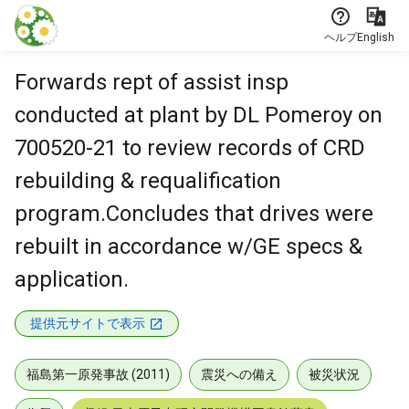
本文に飛ぶ
ヘルプ
English
Forwards rept of assist insp
conducted at plant by DL Pomeroy on
700520-21 to review records of CRD
rebuilding & requalification
program.Concludes that drives were
rebuilt in accordance w/GE specs &
application.
提供元サイトで表示
福島第一原発事故 (2011)
震災への備え
被災状況